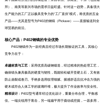
拜）、南美等新兴市场的需求日益旺盛。针对这一趋势，具备强大
生产能力的工厂正以极具竞争力的“工厂直供”模式，将优质的五金
产品——尤其是型号为P402的钢镐（Pickaxe）——直接输送到全
球贸易的前沿。
核心产品：P402钢镐的专业优势
P402钢镐作为一款经典且经过市场长期验证的工具，其核心
竞争力在于：
卓越材质与工艺
：采用优质高碳钢锻造，经过精准的热处理工艺，
确保镐头兼具极高的硬度与韧性，既能轻松破开坚硬土石，又有效
防止崩裂或卷刃。手柄多选用纹理细腻、握感舒适且抗冲击力强的
硬木或符合人体工学的玻璃纤维，极大提升了作业效率与安全性。
精准设计
：P402型号通常经过优化设计，重量分布合理，平衡感
佳。一端尖锐用于凿击，另一端扁平用于撬动或挖掘，一器多用，