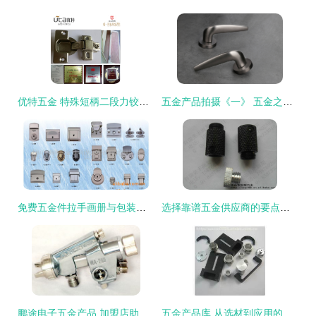
优特五金 特殊短柄二段力铰链，浴室橱柜配件的实用之选
五金产品拍摄《一》 五金之影，质感之舞
免费五金件拉手画册与包装设计 价格、厂家、图片全面解析
选择靠谱五金供应商的要点解析——以张乃平精密数控加工为例
鹏途电子五金产品 加盟店助力创业者开启五金行业新篇章
五金产品库 从选材到应用的全方位解析