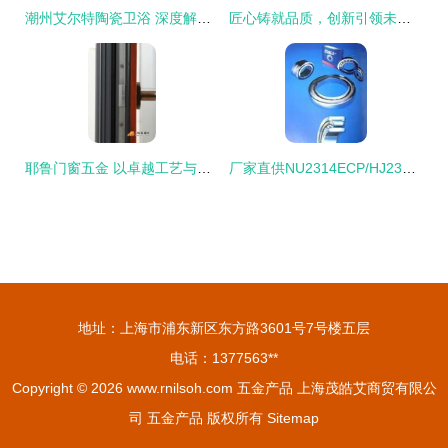
潮州艾尔特陶瓷卫浴 深度解析8835双孔超漩式连体坐便器
匠心铸就品质，创新引领未来——建国五金制品厂产品画册设计
耶鲁门窗五金 以卓越工艺与创新设计，引领中国高端五金市场
厂家直供NU2314ECP/HJ2314EC轴承原装现货，为工业运转注入强劲动力
地址：上海市浦东新区东方路3601号7号楼五层
电话：1377563**
Copyright © 2026
www.rnilsoh.com
五金产品
上海茂皓艾商贸有限公
司
五金产品
版权所有
Sitemap